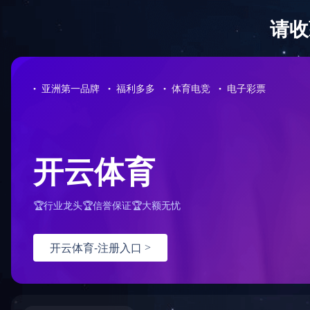
kaiyun·开云(中国)官
NEWS
kaiyun·开云(中国)官方网站-kaiyun.com
/
新闻
/
全部
公司新闻